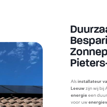
Duurza
Bespar
Zonnepa
Pieter
Als
installateur v
Leeuw
zijn wij bi
energie
een duurz
voor uw
energiev