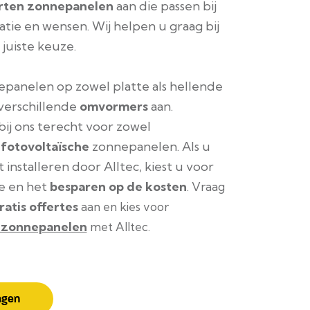
rten zonnepanelen
aan die passen bij
atie en wensen. Wij helpen u graag bij
juiste keuze.
epanelen op zowel platte als hellende
verschillende
omvormers
aan.
bij ons terecht voor zowel
s
fotovoltaïsche
zonnepanelen. Als u
installeren door Alltec, kiest u voor
e en het
besparen op de kosten
.
Vraag
ratis offertes
aan en kies voor
 zonnepanelen
met Alltec.
agen