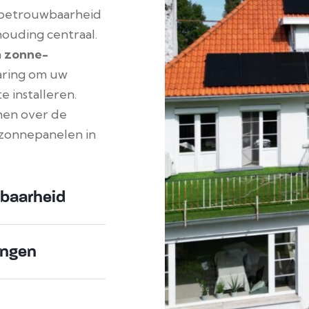
, betrouwbaarheid
houding centraal.
n
zonne-
varing om uw
e installeren.
men over de
zonnepanelen in
baarheid
ingen