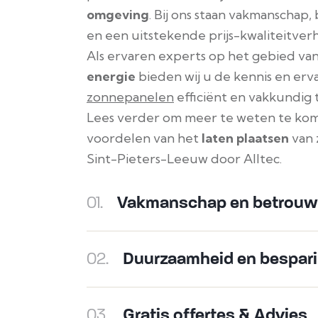
omgeving
. Bij ons staan vakmanschap
en een uitstekende prijs-kwaliteitver
Als ervaren experts op het gebied va
energie
bieden wij u de kennis en er
zonnepanelen
efficiënt en vakkundig t
Lees verder om meer te weten te ko
voordelen van het
laten plaatsen
van 
Sint-Pieters-Leeuw door Alltec.
01.
Vakmanschap en betrouw
02.
Duurzaamheid en bespar
03.
Gratis offertes & Advies