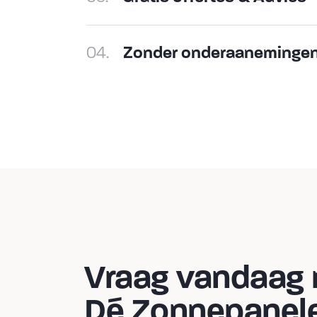
04.
Zonder onderaaneminge
Vraag vandaag no
Dé Zonnepanelen