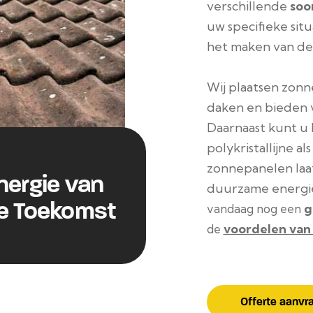
verschillende
soo
uw specifieke situ
het maken van de 
Wij plaatsen zonn
daken en bieden 
Daarnaast kunt u 
polykristallijne al
zonnepanelen laat 
nergie van
duurzame energi
e Toekomst
g
vandaag nog een
voordelen van
de
Offerte aanvr