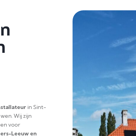
en
n
nstallateur
in Sint-
en. Wij zijn
gen voor
ters-Leeuw
en