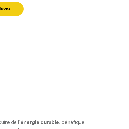
evis
duire de
l’énergie durable
, bénéfique