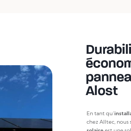
Durabil
économ
panneau
Alost
En tant qu’
instal
chez Alltec, nous
solaire
est une so