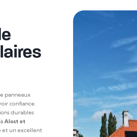
de
aires
e panneaux
voir confiance.
ions durables
 à
Alost
et
ité et un excellent