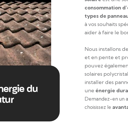
consommation d’
types de panneau
à vos souhaits sp
aider à faire le bo
Nous installons de
et en pente et pr
pouvez également
solaires polycrista
installer des pann
nergie du
une
énergie dura
utur
Demandez-en un au
avanta
choisissez le