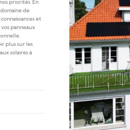
os priorités. En
e domaine de
s connaissances et
er vos panneaux
ionnelle.
r plus sur les
ux solaires à