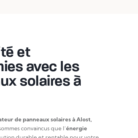
ité et
ies avec les
x solaires à
lateur de panneaux solaires à Alost,
 sommes convaincus que l’
énergie
lution durable et rentable pour votre