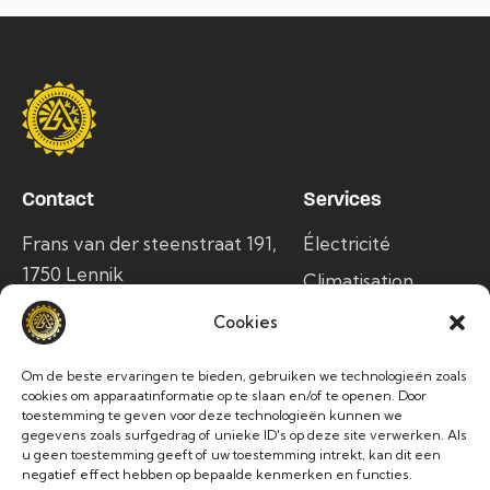
Contact
Services
Frans van der steenstraat 191,
Électricité
1750 Lennik
Climatisation
info@alltec.be
Panneaux solaires
Cookies
Bornes de
+32 24 86 63 76
recharge
Om de beste ervaringen te bieden, gebruiken we technologieën zoals
cookies om apparaatinformatie op te slaan en/of te openen. Door
TVA BE0736975514
toestemming te geven voor deze technologieën kunnen we
gegevens zoals surfgedrag of unieke ID's op deze site verwerken. Als
Socials
u geen toestemming geeft of uw toestemming intrekt, kan dit een
negatief effect hebben op bepaalde kenmerken en functies.