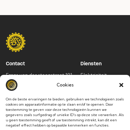
Contact
Diensten
Frans van der steenstraat 191,
Elektriciteit
1750 Lennik
Airco
Cookies
info@alltec.be
Zonnepanelen
Om de beste ervaringen te bieden, gebruiken we technologieën zoals
Laadpalen
02 486 63 76
cookies om apparaatinformatie op te slaan en/of te openen. Door
toestemming te geven voor deze technologieën kunnen we
gegevens zoals surfgedrag of unieke ID's op deze site verwerken. Als
Socials
u geen toestemming geeft of uw toestemming intrekt, kan dit een
negatief effect hebben op bepaalde kenmerken en functies.