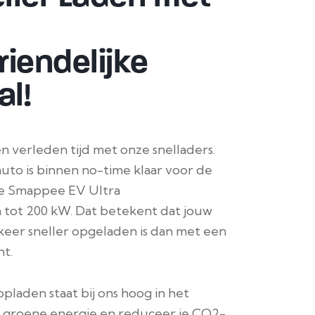
riendelijke
l!
 verleden tijd met onze snelladers.
auto is binnen no-time klaar voor de
ze Smappee EV Ultra
 tot 200 kW. Dat betekent dat jouw
 keer sneller opgeladen is dan met een
t.
opladen staat bij ons hoog in het
r
groene energie
en reduceer je CO2-