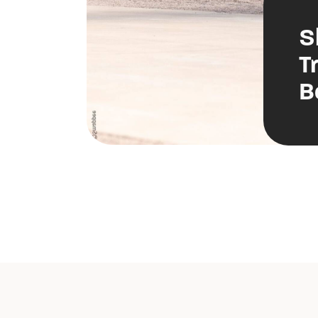
S
T
B