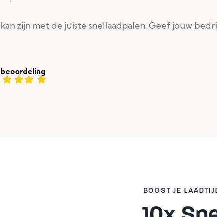
n zijn met de juiste snellaadpalen. Geef jouw bedrij
 beoordeling
BOOST JE LAADTIJ
10x Sne