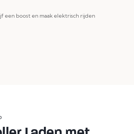
f een boost en maak elektrisch rijden
D
ller Laden met