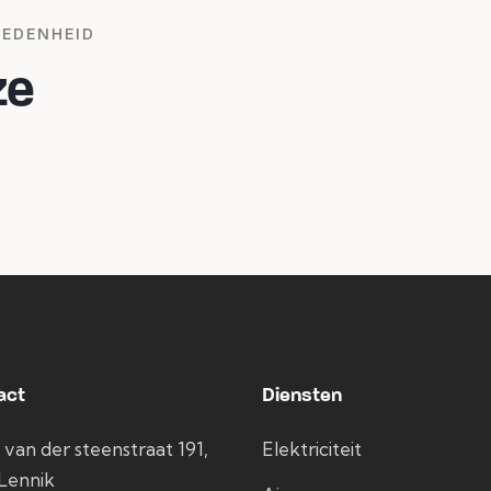
REDENHEID
ze
act
Diensten
 van der steenstraat 191,
Elektriciteit
Lennik