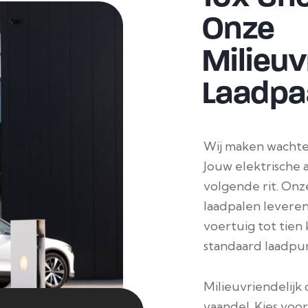
Onze
Milieuv
Laadpaa
Wij maken wachten
Jouw elektrische 
volgende rit. On
laadpalen leveren
voertuig tot tien
standaard laadpun
Milieuvriendelijk 
vaandel. Kies voo