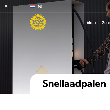
NL
Airco
Zon
Snellaadpalen