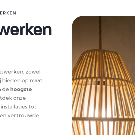
WERKEN
swerken
eitswerken, zowel
ij bieden op maat
n de
hoogste
ntdek onze
nstallaties tot
een vertrouwde