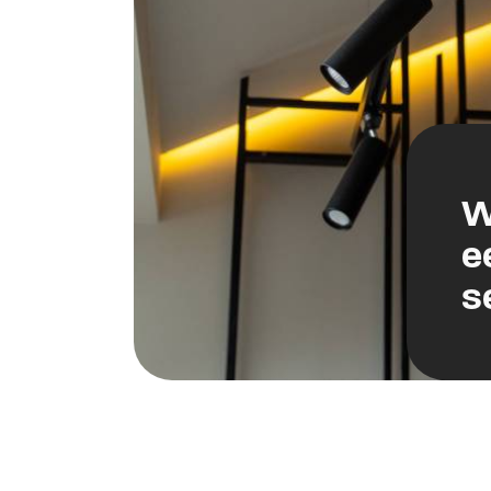
W
e
s