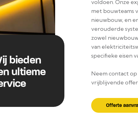
voldoen. Onze ex
met bouwteams vo
nieuwbouw, en er
verouderde syste
zowel nieuwbouw 
van elektriciteits
specifieke eisen v
ij bieden
en ultieme
Neem contact op v
ervice
vrijblijvende offe
Offerte aanvr