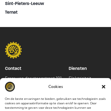
Sint-Pieters-Leeuw
Ternat
Contact
Diensten
Frans van der steenstraat 191,
Elektriciteit
1750 Lennik
Airco
Cookies
info@alltec.be
Zonnepanelen
Om de beste ervaringen te bieden, gebruiken we technologieën zoals
Laadpalen
02 486 63 76
cookies om apparaatinformatie op te slaan en/of te openen. Door
toestemming te geven voor deze technologieën kunnen we