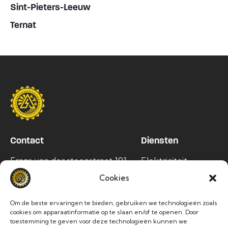
Sint-Pieters-Leeuw
Ternat
Contact
Diensten
Frans van der steenstraat 191,
Elektriciteit
1750 Lennik
Airco
Cookies
info@alltec.be
Zonnepanelen
Om de beste ervaringen te bieden, gebruiken we technologieën zoals
Laadpalen
02 486 63 76
cookies om apparaatinformatie op te slaan en/of te openen. Door
toestemming te geven voor deze technologieën kunnen we