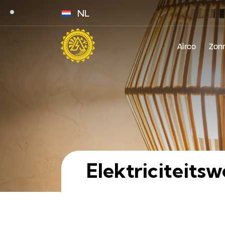
NL
Airco
Zon
Elektriciteits