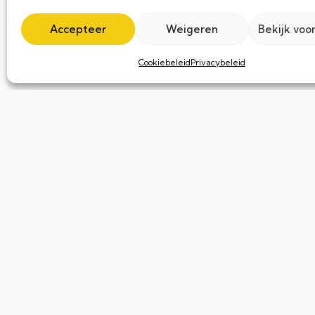
al uw elektrische behoeften.
Accepteer
Weigeren
Bekijk voo
Of het nu gaat om het installeren van
Cookiebeleid
Privacybeleid
het uitvoeren van
algemene elektric
het implementeren van geavanceerd
domoticasystemen, Alltec is hier om 
elektrische installatiebehoeften.
01.
Installaties op Maat
02.
Nieuwbouw & Renovatie
03.
Plaatsing van videofonie 