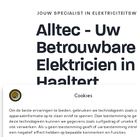
JOUW SPECIALIST IN ELEKTRICITEITS
Alltec - Uw
Betrouwbare
Elektricien in
Haaltert
Cookies
Welkom bij Alltec, uw betrouwbare
el
Om de beste ervaringen te bieden, gebruiken we technologieën zoals c
Haaltert
en omgeving. Wij zijn experts
apparaatinformatie op te slaan en/of te openen. Door toestemming te g
deze technologieën kunnen we gegevens zoals surfgedrag of unieke ID
van
elektriciteitswerken
en hebben e
site verwerken. Als u geen toestemming geeft of uw toestemming intrek
een negatief effect hebben op bepaalde kenmerken en functies.
ervaren
elektriciens
die klaarstaan o