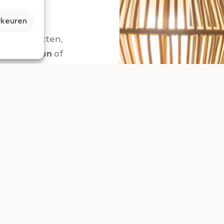
rkeuren
 stopcontacten,
iteitswerken
of
e
u te helpen met uw
en parlofonie