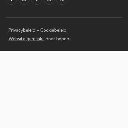
Privacybeleid
–
Cookiebeleid
Website gemaakt
door hopon.