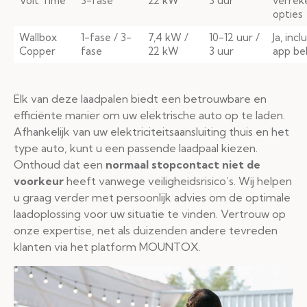
Volt Time
3-fase
22 kW
3 uur
verrek
opties
Wallbox
1-fase / 3-
7,4 kW /
10-12 uur /
Ja, incl
Copper
fase
22 kW
3 uur
app be
Elk van deze laadpalen biedt een betrouwbare en
efficiënte manier om uw elektrische auto op te laden.
Afhankelijk van uw elektriciteitsaansluiting thuis en het
type auto, kunt u een passende laadpaal kiezen.
Onthoud dat een
normaal stopcontact niet de
voorkeur
heeft vanwege veiligheidsrisico’s. Wij helpen
u graag verder met persoonlijk advies om de optimale
laadoplossing voor uw situatie te vinden. Vertrouw op
onze expertise, net als duizenden andere tevreden
klanten via het platform MOUNTOX.