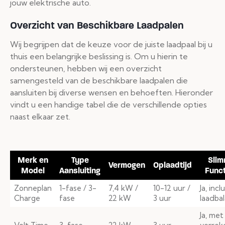
jouw elektrische auto.
Overzicht van Beschikbare Laadpalen
Wij begrijpen dat de keuze voor de juiste laadpaal bij u
thuis een belangrijke beslissing is. Om u hierin te
ondersteunen, hebben wij een overzicht
samengesteld van de beschikbare laadpalen die
aansluiten bij diverse wensen en behoeften. Hieronder
vindt u een handige tabel die de verschillende opties
naast elkaar zet.
Merk en
Type
Sli
Vermogen
Oplaadtijd
Model
Aansluiting
Funct
Zonneplan
1-fase / 3-
7,4 kW /
10-12 uur /
Ja, incl
Charge
fase
22 kW
3 uur
laadba
Ja, met