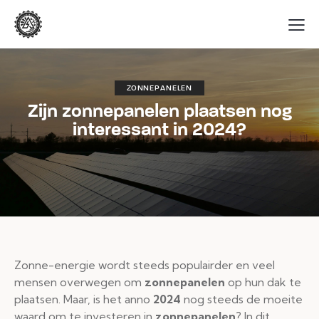
ZONNEPANELEN
Zijn zonnepanelen plaatsen nog
interessant in 2024?
Zonne-energie wordt steeds populairder en veel
mensen overwegen om
zonnepanelen
op hun dak te
plaatsen. Maar, is het anno
2024
nog steeds de moeite
waard om te investeren in
zonnepanelen
? In dit