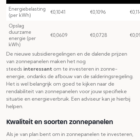
Energiebelasting
€0,1041
€0,1096
€0,1
(per kWh)
Opslag
duurzame
€0,0609
€0,0728
€0,0
energie (per
kWh)
De nieuwe subsidieregelingen en de dalende prijzen
van zonnepanelen maken het nog
steeds
interessant
om te investeren in zonne-
energie, ondanks de afbouw van de salderingsregeling.
Het is wel belangrijk om goed te kijken naar de
rendabiliteit van zonnepanelen voor jouw specifieke
situatie en energieverbruik. Een adviseur kan je hierbij
helpen.
Kwaliteit en soorten zonnepanelen
Als je van plan bent om in zonnepanelen te investeren,