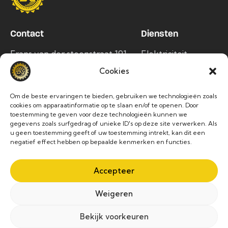
Contact
Diensten
Frans van der steenstraat 191,
Elektriciteit
1750 Lennik
Airco
Cookies
info@alltec.be
Zonnepanelen
Om de beste ervaringen te bieden, gebruiken we technologieën zoals
Laadpalen
02 486 63 76
cookies om apparaatinformatie op te slaan en/of te openen. Door
toestemming te geven voor deze technologieën kunnen we
gegevens zoals surfgedrag of unieke ID's op deze site verwerken. Als
Socials
u geen toestemming geeft of uw toestemming intrekt, kan dit een
negatief effect hebben op bepaalde kenmerken en functies.
Accepteer
Weigeren
Privacybeleid
–
Cookiebeleid
Bekijk voorkeuren