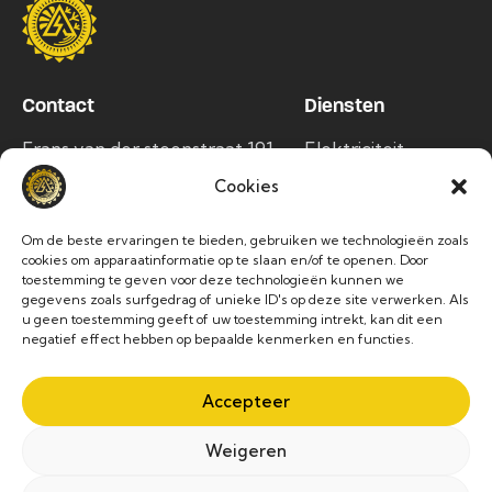
Contact
Diensten
Frans van der steenstraat 191,
Elektriciteit
1750 Lennik
Airco
Cookies
info@alltec.be
Zonnepanelen
Om de beste ervaringen te bieden, gebruiken we technologieën zoals
Laadpalen
02 486 63 76
cookies om apparaatinformatie op te slaan en/of te openen. Door
toestemming te geven voor deze technologieën kunnen we
gegevens zoals surfgedrag of unieke ID's op deze site verwerken. Als
Socials
u geen toestemming geeft of uw toestemming intrekt, kan dit een
negatief effect hebben op bepaalde kenmerken en functies.
Accepteer
Weigeren