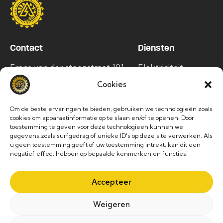
Contact
Diensten
Frans van der steenstraat 191,
Elektriciteit
1750 Lennik
Airco
Cookies
info@alltec.be
Zonnepanelen
Om de beste ervaringen te bieden, gebruiken we technologieën zoals
Laadpalen
02 486 63 76
cookies om apparaatinformatie op te slaan en/of te openen. Door
toestemming te geven voor deze technologieën kunnen we
gegevens zoals surfgedrag of unieke ID's op deze site verwerken. Als
Socials
u geen toestemming geeft of uw toestemming intrekt, kan dit een
negatief effect hebben op bepaalde kenmerken en functies.
Accepteer
Weigeren